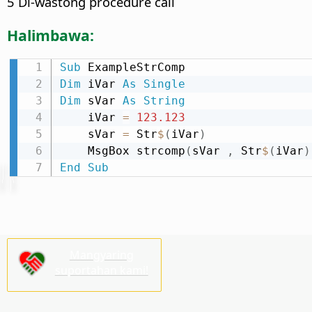
5 Di-wastong procedure call
Halimbawa:
Sub
Dim
 iVar 
As
Single
Dim
 sVar 
As
String
    iVar 
=
123.123
    sVar 
=
 Str
$
(
iVar
)
    MsgBox strcomp
(
sVar 
,
 Str
$
(
iVar
)
End
Sub
Mangyaring
suportahan kami!