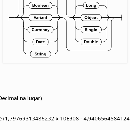
Decimal na lugar)
able (1,79769313486232 x 10E308 - 4,9406564584124