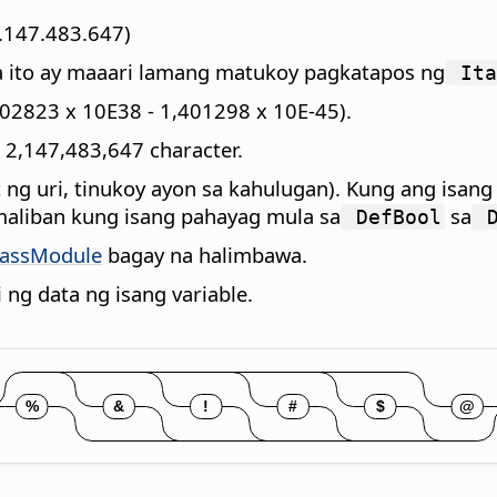
2.147.483.647)
na ito ay maaari lamang matukoy pagkatapos ng
Ita
,402823 x 10E38 - 1,401298 x 10E-45).
2,147,483,647 character.
 ng uri, tinukoy ayon sa kahulugan). Kung ang isang
 maliban kung isang pahayag mula sa
sa
DefBool
D
assModule
bagay na halimbawa.
 ng data ng isang variable.