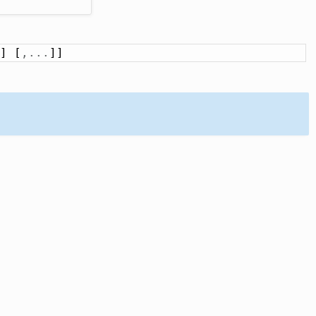
] [
,
.
.
.
]]