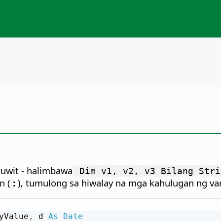
kuwit - halimbawa
Dim v1, v2, v3 Bilang Stri
n (
:
), tumulong sa hiwalay na mga kahulugan ng var
yValue
,
 d 
As
Date