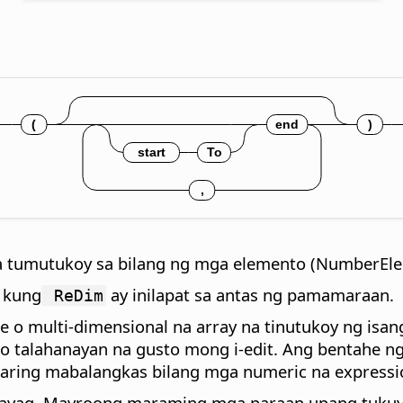
a tumutukoy sa bilang ng mga elemento (NumberElem
 kung
ay inilapat sa antas ng pamamaraan.
ReDim
e o multi-dimensional na array na tinutukoy ng isan
o talahanayan na gusto mong i-edit. Ang bentahe n
aring mabalangkas bilang mga numeric na expressio
yag. Mayroong maraming mga paraan upang tukuyi