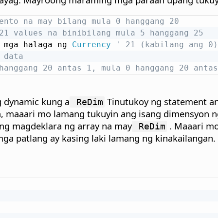
ento na may bilang mula 0 hanggang 20
21 values na binibilang mula 5 hanggang 25
 mga halaga ng 
Currency
' 21 (kabilang ang 0)
 data
hanggang 20 antas 1, mula 0 hanggang 20 antas
g dynamic kung a
Tinutukoy ng statement an
ReDim
n, maaari mo lamang tukuyin ang isang dimensyon ng 
ang magdeklara ng array na may
. Maaari m
ReDim
mga patlang ay kasing laki lamang ng kinakailangan.