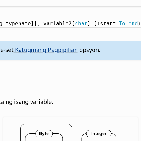
g typename][
,
 variable2[
char
] [
(
start 
To
end
)
e-set
Katugmang Pagpipilian
opsyon.
 ng isang variable.