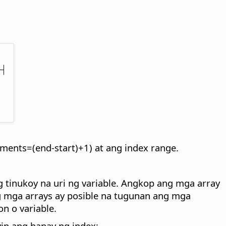
ents=(end-start)+1) at ang index range.
g tinukoy na uri ng variable. Angkop ang mga array
g mga arrays ay posible na tugunan ang mga
n o variable.
n ang hanay ng index: