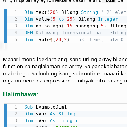
Dim
Dim
 text
(
20
)
 Bilang 
String
' 21 elem
Dim
 value
(
5
to
25
)
 Bilang 
Integer
' 
Dim
 na halaga
(
-
15
 hanggang 
5
)
 Bilang
REM
 Dalawang-dimensional na field ng
Dim
 table
$
(
20
,
2
)
' 63 items; mula 0 
Maaari mong ideklara ang isang uri ng array bilan
function na naglalaman ng array. Sa pangkalahata
mababago. Sa loob ng isang subroutine, maaari k
mga numeric na expression. Tinitiyak nito na ang 
Halimbawa:
Sub
Dim
 sVar 
As
String
Dim
 iVar 
As
Integer