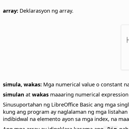
array:
Deklarasyon ng array.
simula, wakas:
Mga numerical value o constant n
simulan
at
wakas
maaaring numerical expression
Sinusuportahan ng LibreOffice Basic ang mga singl
kung ang program ay naglalaman ng mga listahan 
indibidwal na elemento ayon sa mga index, na maa
Ang mga array ay idineklara kasama ang
paha