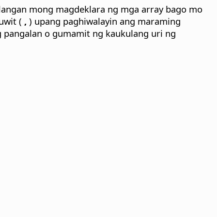
kailangan mong magdeklara ng mga array bago mo
wit (
,
) upang paghiwalayin ang maraming
ng pangalan o gumamit ng kaukulang uri ng