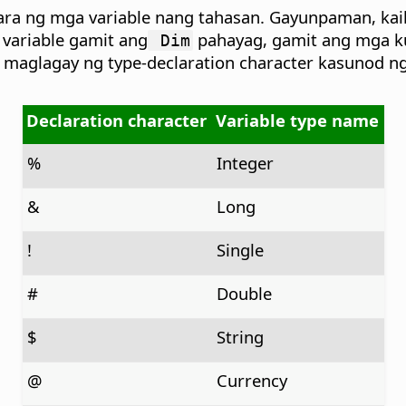
klara ng mga variable nang tahasan. Gayunpaman, 
variable gamit ang
pahayag, gamit ang mga ku
Dim
, maglagay ng type-declaration character kasunod 
Declaration character
Variable type name
%
Integer
&
Long
!
Single
#
Double
$
String
@
Currency