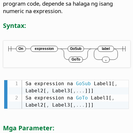
program code, depende sa halaga ng isang
numeric na expression.
Syntax:
Sa expression na 
GoSub
 Label1[
,
Label2[
,
 Label3[
,
.
.
.
]]]

Sa expression na 
GoTo
 Label1[
,
Label2[
,
 Label3[
,
.
.
.
]]]
Mga Parameter: