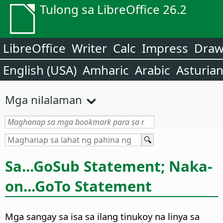
Tulong sa LibreOffice 26.2
LibreOffice
Writer
Calc
Impress
Dra
English (USA)
Amharic
Arabic
Asturia
Mga nilalaman
Sa...GoSub Statement; Naka-
on...GoTo Statement
Mga sangay sa isa sa ilang tinukoy na linya sa