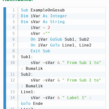
Sub
Dim
 iVar 
As
Integer
Dim
 sVar 
As
String
    iVar 
=
2
    sVar 
=
""
On
 iVar 
GoSub
 Sub1
,
 Sub2

On
 iVar 
GoTo
 Line1
,
 Line2

Exit
Sub
Sub1
:
    sVar 
=
sVar 
&
" From Sub 1 to"
:
 Bumalik

Sub2
:
    sVar 
=
sVar 
&
" From Sub 2 to"
:
 Bumalik

Line1
:
    sVar 
=
sVar 
&
" Label 1"
:
GoTo
 Ende
