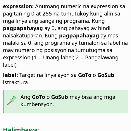
expression:
Anumang numeric na expression sa
pagitan ng 0 at 255 na tumutukoy kung alin sa
mga linya ang sanga ng programa. Kung
pagpapahayag
ay 0, ang pahayag ay hindi
naisakatuparan. Kung
pagpapahayag
ay mas
malaki sa 0, ang programa ay tumalon sa label na
may numero ng posisyon na tumutugma sa
expression (1 = Unang label; 2 = Pangalawang
label)
label:
Target na linya ayon sa
GoTo
o
GoSub
istraktura.
Ang
GoTo
o
GoSub
may bisa ang mga
kumbensyon.
Halimbawa: