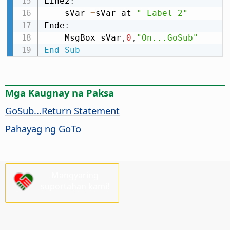
Line2
:
    sVar 
=
sVar at 
" Label 2"
Ende
:
    MsgBox sVar
,
0
,
"On...GoSub"
End
Sub
Mga Kaugnay na Paksa
GoSub...Return Statement
Pahayag ng GoTo
Mangyaring
suportahan kami!