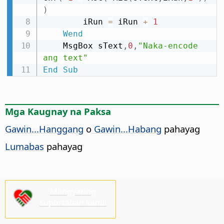
)
        iRun 
=
 iRun 
+
1
Wend
    MsgBox sText
,
0
,
"Naka-encode 
ang text"
End
Sub
Mga Kaugnay na Paksa
Gawin...Hanggang
o
Gawin...Habang
pahayag
Lumabas
pahayag
Mangyaring
suportahan kami!