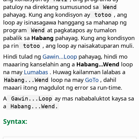
patuloy na direktang sumusunod sa
Wend
pahayag. Kung ang kondisyon ay
, ang
totoo
loop ay isinasagawa hanggang sa mahanap ng
program
at pagkatapos ay tumalon
Wend
pabalik sa
Habang
pahayag. Kung ang kondisyon
pa rin
, ang loop ay naisakatuparan muli.
totoo
Hindi tulad ng
Gawin...Loop
pahayag, hindi mo
maaaring kanselahin ang a
Habang...Wend
loop
na may
Lumabas
. Huwag kailanman lalabas a
loop na may
GoTo
, dahil
Habang...Wend
maaari itong magdulot ng error sa run-time.
A
ay mas nababaluktot kaysa sa
Gawin...Loop
a
Habang...Wend.
Syntax: