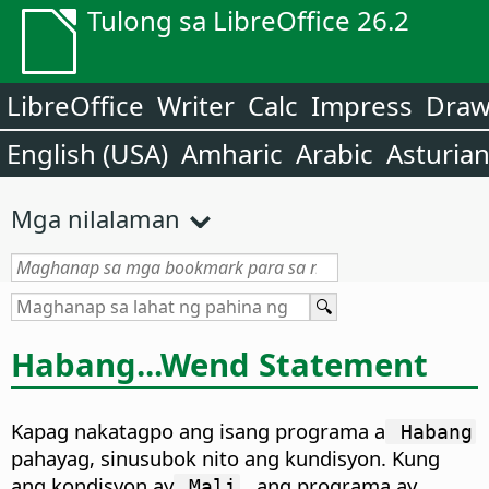
Tulong sa LibreOffice 26.2
LibreOffice
Writer
Calc
Impress
Dra
English (USA)
Amharic
Arabic
Asturia
Mga nilalaman
Habang...Wend Statement
Kapag nakatagpo ang isang programa a
Habang
pahayag, sinusubok nito ang kundisyon. Kung
ang kondisyon ay
, ang programa ay
Mali