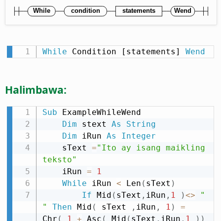
While
 Condition [statements] 
Wend
Halimbawa:
Sub
 ExampleWhileWend

Dim
 stext 
As
String
Dim
 iRun 
As
Integer
    sText 
=
"Ito ay isang maikling 
teksto"
    iRun 
=
1
While
 iRun 
<
 Len
(
sText
)
If
 Mid
(
sText
,
iRun
,
1
)
<
>
" 
"
Then
 Mid
(
 sText 
,
iRun
,
1
)
=
Chr
(
1
+
 Asc
(
 Mid
(
sText
,
iRun
,
1
)
)