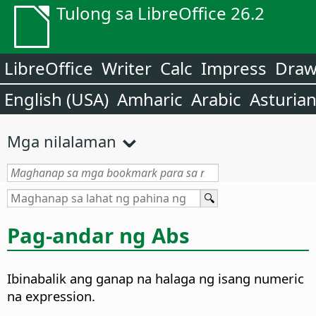
Tulong sa LibreOffice 26.2
LibreOffice
Writer
Calc
Impress
Dra
English (USA)
Amharic
Arabic
Asturia
Mga nilalaman
Pag-andar ng Abs
Ibinabalik ang ganap na halaga ng isang numeric
na expression.