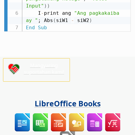
Input"
)
)
    I
-
print ang 
"Ang pagkakaiba 
ay "
; Abs
(
siW1 
-
 siW2
)
End
Sub
Mangyaring
suportahan kami!
LibreOffice Books