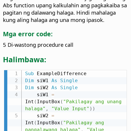
Abs function upang kalkulahin ang pagkakaiba sa
pagitan ng dalawang halaga. Hindi mahalaga
kung aling halaga ang una mong ipasok.
Mga error code:
5 Di-wastong procedure call
Halimbawa:
Sub
Dim
 siW1 
As
Single
Dim
 siW2 
As
Single
    siW1 
=
Int
(
InputBox
(
"Pakilagay ang unang 
halaga"
,
"Value Input"
)
)
    siW2 
=
Int
(
InputBox
(
"Pakilagay ang 
pangalawang halaga"
,
"Value 