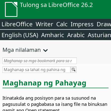
Tulong sa LibreOffice 26.2
LibreOffice
Writer
Calc
Impress
Dra
English (USA)
Amharic
Arabic
Asturia
Mga nilalaman
Maghanap ng Pahayag
Itinatakda ang posisyon para sa susunod na
pagsusulat o pagbabasa sa isang file na binuksan
gamit ang Open statement.