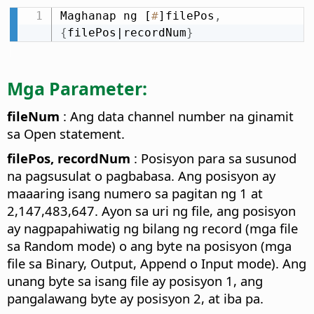
Maghanap ng [
#
]filePos
,
{
filePos|recordNum
}
Mga Parameter:
fileNum
: Ang data channel number na ginamit
sa Open statement.
filePos, recordNum
: Posisyon para sa susunod
na pagsusulat o pagbabasa. Ang posisyon ay
maaaring isang numero sa pagitan ng 1 at
2,147,483,647. Ayon sa uri ng file, ang posisyon
ay nagpapahiwatig ng bilang ng record (mga file
sa Random mode) o ang byte na posisyon (mga
file sa Binary, Output, Append o Input mode). Ang
unang byte sa isang file ay posisyon 1, ang
pangalawang byte ay posisyon 2, at iba pa.