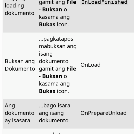
gamit ang
File
OnLoadFinished
load ng
- Buksan
o
dokumento
kasama ang
Bukas
icon.
...pagkatapos
mabuksan ang
isang
Buksan ang
dokumento
OnLoad
Dokumento
gamit ang
File
- Buksan
o
kasama ang
Bukas
icon.
Ang
...bago isara
dokumento
ang isang
OnPrepareUnload
ay isasara
dokumento.