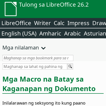
Tulong sa LibreOffice 26.2
LibreOffice
Writer
Calc
Impress
Dra
English (USA)
Amharic
Arabic
Asturia
Mga nilalaman
Mga Macro na Batay sa
Kaganapan ng Dokumento
Inilalarawan ng seksyong ito kung paano