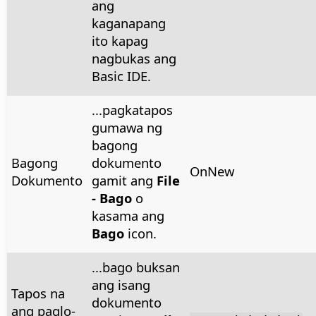
ang
kaganapang
ito kapag
nagbukas ang
Basic IDE.
...pagkatapos
gumawa ng
bagong
Bagong
dokumento
OnNew
Dokumento
gamit ang
File
- Bago
o
kasama ang
Bago
icon.
...bago buksan
ang isang
Tapos na
dokumento
ang paglo-