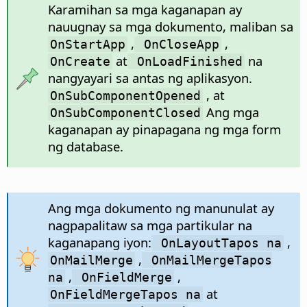
Karamihan sa mga kaganapan ay
nauugnay sa mga dokumento, maliban sa
,
,
OnStartApp
OnCloseApp
at
na
OnCreate
OnLoadFinished
nangyayari sa antas ng aplikasyon.
, at
OnSubComponentOpened
Ang mga
OnSubComponentClosed
kaganapan ay pinapagana ng mga form
ng database.
Ang mga dokumento ng manunulat ay
nagpapalitaw sa mga partikular na
kaganapang iyon:
,
OnLayoutTapos na
,
OnMailMerge
OnMailMergeTapos
,
,
na
OnFieldMerge
at
OnFieldMergeTapos na