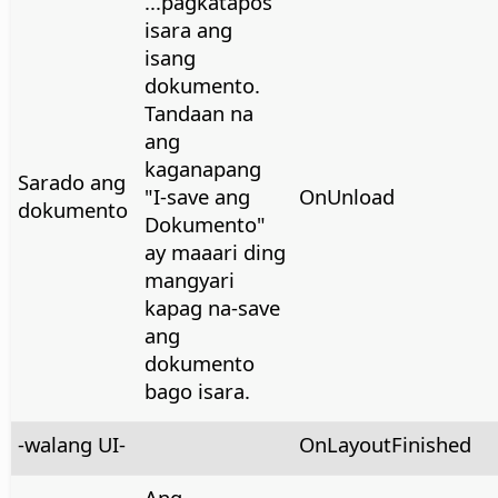
...pagkatapos
isara ang
isang
dokumento.
Tandaan na
ang
kaganapang
Sarado ang
"I-save ang
OnUnload
dokumento
Dokumento"
ay maaari ding
mangyari
kapag na-save
ang
dokumento
bago isara.
-walang UI-
OnLayoutFinished
Ang