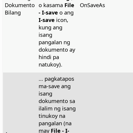
Dokumento
o kasama
File
OnSaveAs
Bilang
- I-save
o ang
I-save
icon,
kung ang
isang
pangalan ng
dokumento ay
hindi pa
natukoy).
... pagkatapos
ma-save ang
isang
dokumento sa
ilalim ng isang
tinukoy na
pangalan (na
may
File - I-