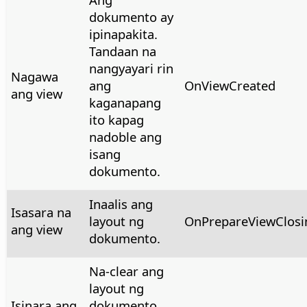
dokumento ay
ipinapakita.
Tandaan na
nangyayari rin
Nagawa
ang
OnViewCreated
ang view
kaganapang
ito kapag
nadoble ang
isang
dokumento.
Inaalis ang
Isasara na
layout ng
OnPrepareViewClosi
ang view
dokumento.
Na-clear ang
layout ng
Isinara ang
dokumento