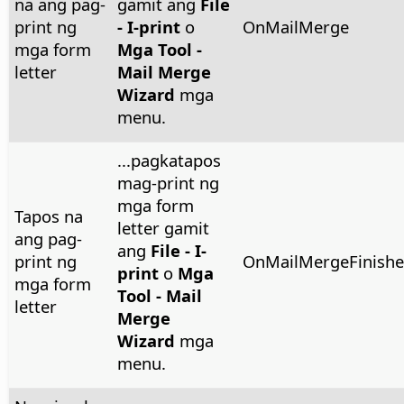
na ang pag-
gamit ang
File
print ng
- I-print
o
OnMailMerge
mga form
Mga Tool -
letter
Mail Merge
Wizard
mga
menu.
...pagkatapos
mag-print ng
mga form
Tapos na
letter gamit
ang pag-
ang
File - I-
print ng
OnMailMergeFinish
print
o
Mga
mga form
Tool - Mail
letter
Merge
Wizard
mga
menu.