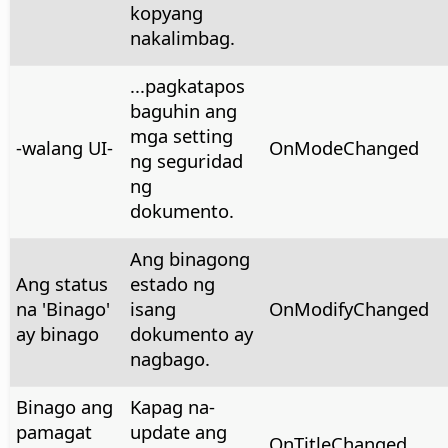
kopyang
nakalimbag.
...pagkatapos
baguhin ang
mga setting
-walang UI-
OnModeChanged
ng seguridad
ng
dokumento.
Ang binagong
Ang status
estado ng
na 'Binago'
isang
OnModifyChanged
ay binago
dokumento ay
nagbago.
Binago ang
Kapag na-
pamagat
update ang
OnTitleChanged