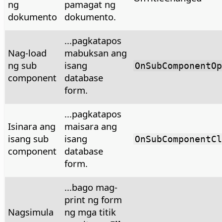
ng
pamagat ng
dokumento
dokumento.
...pagkatapos
Nag-load
mabuksan ang
ng sub
isang
OnSubComponentOp
component
database
form.
...pagkatapos
Isinara ang
maisara ang
isang sub
isang
OnSubComponentCl
component
database
form.
...bago mag-
print ng form
Nagsimula
ng mga titik