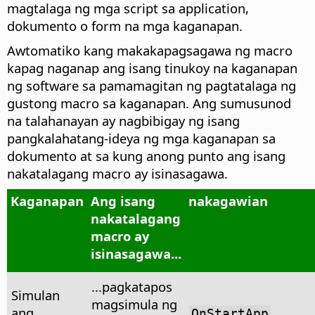
magtalaga ng mga script sa application,
dokumento o form na mga kaganapan.
Awtomatiko kang makakapagsagawa ng macro
kapag naganap ang isang tinukoy na kaganapan
ng software sa pamamagitan ng pagtatalaga ng
gustong macro sa kaganapan. Ang sumusunod
na talahanayan ay nagbibigay ng isang
pangkalahatang-ideya ng mga kaganapan sa
dokumento at sa kung anong punto ang isang
nakatalagang macro ay isinasagawa.
Kaganapan
Ang isang
nakagawian
nakatalagang
macro ay
isinasagawa...
...pagkatapos
Simulan
magsimula ng
ang
OnStartApp