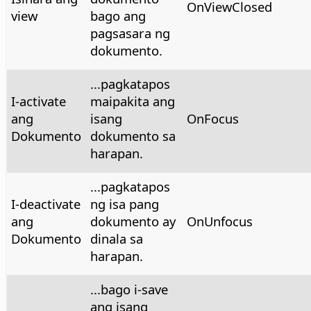
OnViewClosed
view
bago ang
pagsasara ng
dokumento.
...pagkatapos
I-activate
maipakita ang
ang
isang
OnFocus
Dokumento
dokumento sa
harapan.
...pagkatapos
I-deactivate
ng isa pang
ang
dokumento ay
OnUnfocus
Dokumento
dinala sa
harapan.
...bago i-save
ang isang