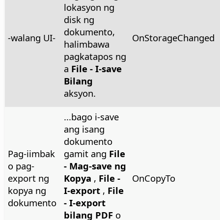
lokasyon ng
disk ng
dokumento,
-walang UI-
OnStorageChanged
halimbawa
pagkatapos ng
a
File - I-save
Bilang
aksyon.
...bago i-save
ang isang
dokumento
Pag-iimbak
gamit ang
File
o pag-
- Mag-save ng
export ng
Kopya
,
File -
OnCopyTo
kopya ng
I-export
,
File
dokumento
- I-export
bilang PDF
o