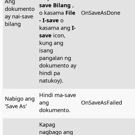
Ang
save Bilang
,
dokumento
o kasama
File
OnSaveAsDone
ay nai-save
- I-save
o
bilang
kasama ang
I-
save
icon,
kung ang
isang
pangalan ng
dokumento ay
hindi pa
natukoy).
Hindi ma-save
Nabigo ang
ang
OnSaveAsFailed
'Save As'
dokumento.
Kapag
nagbago ang