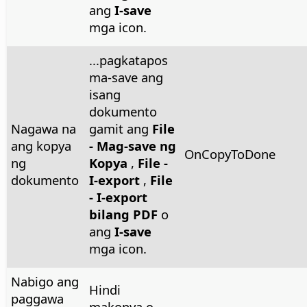
ang
I-save
mga icon.
...pagkatapos
ma-save ang
isang
dokumento
Nagawa na
gamit ang
File
ang kopya
- Mag-save ng
OnCopyToDone
ng
Kopya
,
File -
dokumento
I-export
,
File
- I-export
bilang PDF
o
ang
I-save
mga icon.
Nabigo ang
Hindi
paggawa
makopya o