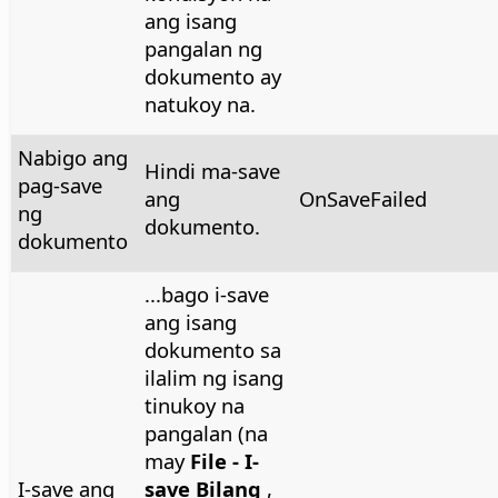
ang isang
pangalan ng
dokumento ay
natukoy na.
Nabigo ang
Hindi ma-save
pag-save
ang
OnSaveFailed
ng
dokumento.
dokumento
...bago i-save
ang isang
dokumento sa
ilalim ng isang
tinukoy na
pangalan (na
may
File - I-
I-save ang
save Bilang
,