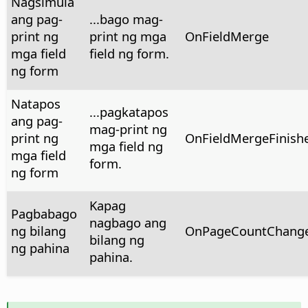
Nagsimula
ang pag-
...bago mag-
print ng
print ng mga
OnFieldMerge
mga field
field ng form.
ng form
Natapos
...pagkatapos
ang pag-
mag-print ng
print ng
OnFieldMergeFinish
mga field ng
mga field
form.
ng form
Kapag
Pagbabago
nagbago ang
ng bilang
OnPageCountChang
bilang ng
ng pahina
pahina.