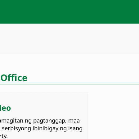
Office
deo
mamagitan ng pagtanggap, maa-
serbisyong ibinibigay ng isang
ty.