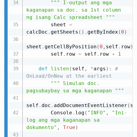
""" I-output ang mga 
kaganapan sa doc. sa 1st column 
ng isang Calc spreadsheet """
        sheet 
=
calcDoc
.
getSheets
(
)
.
getByIndex
(
0
)
sheet
.
getCellByPosition
(
0
,
self
.
row
)
.
        self
.
row 
=
 self
.
row 
+
1
def
listen
(
self
,
*
args
)
:
# 
OnLoad/OnNew at the earliest
""" Simulan doc. 
pagsubaybay sa mga kaganapan """
self
.
doc
.
addDocumentEventListener
(
se
        Console
.
log
(
"INFO"
,
"Ini-
log ang mga kaganapan sa 
dokumento"
,
True
)