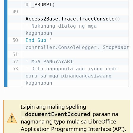
UI_PROMPT
)
Access2Base
.
Trace
.
TraceConsole
(
)
' Nakuhang dialog ng mga 
kaganapan
End
Sub
' 
controller.ConsoleLogger._StopAdapte
' MGA PANGYAYARI
' Dito napupunta ang iyong code 
para sa mga pinangangasiwaang 
kaganapan
Isipin ang maling spelling
paraan na
_documentEventOccured
nagmana ng typo mula sa LibreOffice
Application Programming Interface (API).