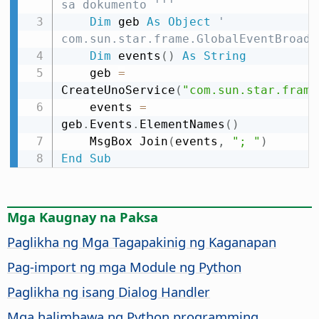
sa dokumento '''
Dim
 geb 
As
Object
' 
com.sun.star.frame.GlobalEventBroadc
Dim
 events
(
)
As
String
    geb 
=
CreateUnoService
(
"com.sun.star.frame
    events 
=
geb
.
Events
.
ElementNames
(
)
    MsgBox Join
(
events
,
"; "
)
End
Sub
Mga Kaugnay na Paksa
Paglikha ng Mga Tagapakinig ng Kaganapan
Pag-import ng mga Module ng Python
Paglikha ng isang Dialog Handler
Mga halimbawa ng Python programming