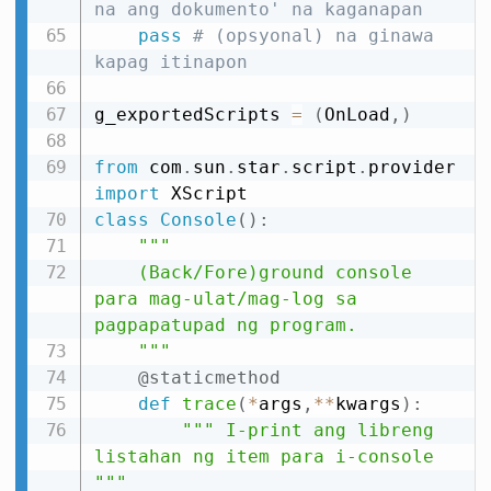
na ang dokumento' na kaganapan
pass
# (opsyonal) na ginawa 
kapag itinapon
g_exportedScripts 
=
(
OnLoad
,
)
from
 com
.
sun
.
star
.
script
.
provider 
import
class
Console
(
)
:
"""

    (Back/Fore)ground console 
para mag-ulat/mag-log sa 
pagpapatupad ng program.

    """
@staticmethod
def
trace
(
*
args
,
**
kwargs
)
:
""" I-print ang libreng 
listahan ng item para i-console 
"""