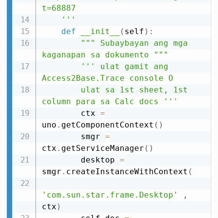
t=68887

    '''
def
__init__
(
self
)
:
""" Subaybayan ang mga 
kaganapan sa dokumento """
''' ulat gamit ang 
Access2Base.Trace console O

        ulat sa 1st sheet, 1st 
column para sa Calc docs '''
        ctx 
=
uno
.
getComponentContext
(
)
        smgr 
=
ctx
.
getServiceManager
(
)
        desktop 
=
smgr
.
createInstanceWithContext
(
'com.sun.star.frame.Desktop'
,
ctx
)