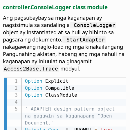
controller.ConsoleLogger class module
Ang pagsubaybay sa mga kaganapan ay
nagsisimula sa sandaling a
ConsoleLogger
object ay instantiated at sa huli ay hihinto sa
pagsara ng dokumento.
StartAdapter
nakagawiang naglo-load ng mga kinakailangang
Pangunahing aklatan, habang ang mga nahuli na
kaganapan ay iniuulat na ginagamit
modyul.
Access2Base.Trace
Option
Option
Option
 ClassModule

' ADAPTER design pattern object 
na gagawin sa kaganapang "Open 
Document."
Private
Const
 UI_PROMPT 
=
True