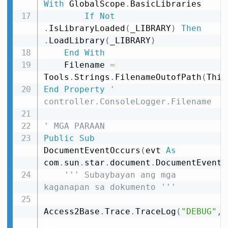
With
 GlobalScope
.
BasicLibraries

If
Not
.
IsLibraryLoaded
(
_LIBRARY
)
Then
.
LoadLibrary
(
_LIBRARY
)
End
With
    Filename 
=
Tools
.
Strings
.
FilenameOutofPath
(
This
End
Property
' 
controller.ConsoleLogger.Filename
' MGA PARAAN
Public
Sub
DocumentEventOccurs
(
evt 
As
com
.
sun
.
star
.
document
.
DocumentEvent
)
''' Subaybayan ang mga 
kaganapan sa dokumento '''
Access2Base
.
Trace
.
TraceLog
(
"DEBUG"
,
_