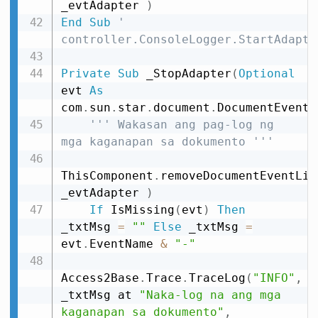
_evtAdapter 
)
End
Sub
' 
controller.ConsoleLogger.StartAdapte
Private
Sub
 _StopAdapter
(
Optional
evt 
As
com
.
sun
.
star
.
document
.
DocumentEvent
)
''' Wakasan ang pag-log ng 
mga kaganapan sa dokumento '''
ThisComponent
.
removeDocumentEventLis
_evtAdapter 
)
If
 IsMissing
(
evt
)
Then
_txtMsg 
=
""
Else
 _txtMsg 
=
evt
.
EventName 
&
"-"
Access2Base
.
Trace
.
TraceLog
(
"INFO"
,
_txtMsg at 
"Naka-log na ang mga 
kaganapan sa dokumento"
,