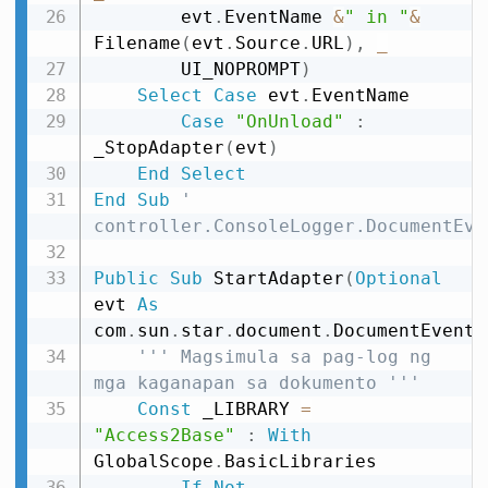
        evt
.
EventName 
&
" in "
&
Filename
(
evt
.
Source
.
URL
)
,
_
        UI_NOPROMPT
)
Select
Case
 evt
.
EventName

Case
"OnUnload"
:
_StopAdapter
(
evt
)
End
Select
End
Sub
' 
controller.ConsoleLogger.DocumentEve
Public
Sub
 StartAdapter
(
Optional
evt 
As
com
.
sun
.
star
.
document
.
DocumentEvent
)
''' Magsimula sa pag-log ng 
mga kaganapan sa dokumento '''
Const
 _LIBRARY 
=
"Access2Base"
:
With
GlobalScope
.
BasicLibraries

If
Not