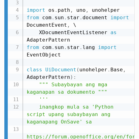
import
 os
.
path
,
 uno
,
from
 com
.
sun
.
star
.
document 
import
DocumentEvent
,
 \

    XDocumentEventListener 
as
from
 com
.
sun
.
star
.
lang 
import
EventObject

class
UiDocument
(
unohelper
.
Base
,
AdapterPattern
)
:
""" Subaybayan ang mga 
kaganapan sa dokumento """
'''

    inangkop mula sa 'Python 
script upang subaybayan ang 
kaganapang OnSave' sa

https://forum.openoffice.org/en/foru