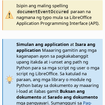
Isipin ang maling spelling
paraan na
documentEventOccured
nagmana ng typo mula sa LibreOffice
Application Programming Interface (API).
Simulan ang application
at
Isara ang
application
Maaaring gamitin ang mga
kaganapan ayon sa pagkakabanggit
upang itakda at i-unset ang path ng
Python para sa mga script ng user o mga
script ng LibreOffice. Sa katulad na
paraan, ang mga library o module ng
Python batay sa dokumento ay maaaring
i-load at ilabas gamit
Buksan ang
dokumento
at
Sarado ang dokumento
mga pangyayari. Sumangguni sa
Pag-