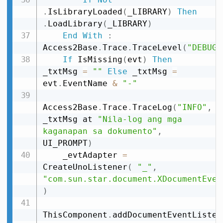
.
IsLibraryLoaded
(
_LIBRARY
)
Then
.
LoadLibrary
(
_LIBRARY
)
End
With
:
Access2Base
.
Trace
.
TraceLevel
(
"DEBUG"
If
 IsMissing
(
evt
)
Then
_txtMsg 
=
""
Else
 _txtMsg 
=
evt
.
EventName 
&
"-"
Access2Base
.
Trace
.
TraceLog
(
"INFO"
,
_txtMsg at 
"Nila-log ang mga 
kaganapan sa dokumento"
,
UI_PROMPT
)
    _evtAdapter 
=
CreateUnoListener
(
"_"
,
"com.sun.star.document.XDocumentEven
)
ThisComponent
.
addDocumentEventListen