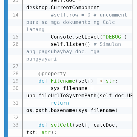
        self
.
doc 
=
desktop
.
CurrentComponent

#self.row = 0 # uncomment 
para sa mga dokumento ng Calc 
lamang
        Console
.
setLevel
(
"DEBUG"
)
        self
.
listen
(
)
# Simulan 
ang pagsubaybay doc. mga 
pangyayari
@property
def
Filename
(
self
)
-
>
str
:
        sys_filename 
=
uno
.
fileUrlToSystemPath
(
self
.
doc
.
URL
return
os
.
path
.
basename
(
sys_filename
)
def
setCell
(
self
,
 calcDoc
,
txt
:
str
)
: