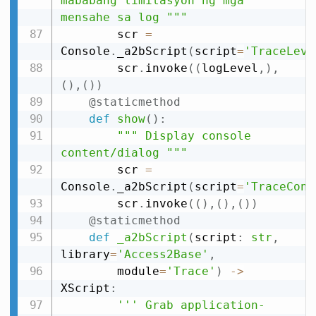
mababang limitasyon ng mga 
mensahe sa log """
        scr 
=
Console
.
_a2bScript
(
script
=
'TraceLeve
        scr
.
invoke
(
(
logLevel
,
)
,
(
)
,
(
)
)
@staticmethod
def
show
(
)
:
""" Display console 
content/dialog """
        scr 
=
Console
.
_a2bScript
(
script
=
'TraceCons
        scr
.
invoke
(
(
)
,
(
)
,
(
)
)
@staticmethod
def
_a2bScript
(
script
:
str
,
library
=
'Access2Base'
,
        module
=
'Trace'
)
-
>
XScript
:
''' Grab application-