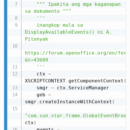
""" Ipakita ang mga kaganapan 
sa dokumento """
'''

    inangkop mula sa 
DisplayAvailableEvents() ni A. 
Pitonyak

https://forum.openoffice.org/en/foru
&t=43689

    '''
    ctx 
=
XSCRIPTCONTEXT
.
getComponentContext
(
)
    smgr 
=
 ctx
.
ServiceManager

    geb 
=
smgr
.
createInstanceWithContext
(
"com.sun.star.frame.GlobalEventBroad
ctx
)
    events 
=