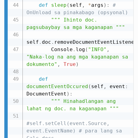
def
sleep
(
self
,
*
args
)
:
# 
OnUnload sa pinakabago (opsyonal)
""" Ihinto doc. 
pagsubaybay sa mga kaganapan """
self
.
doc
.
removeDocumentEventListener
        Console
.
log
(
"INFO"
,
"Naka-log na ang mga kaganapan sa 
dokumento"
,
True
)
def
documentEventOccured
(
self
,
 event
:
DocumentEvent
)
:
""" Hinahadlangan ang 
lahat ng doc. na kaganapan """
#self.setCell(event.Source, 
event.EventName) # para lang sa 