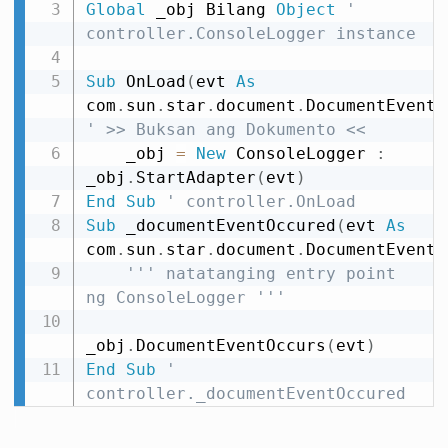
Global
 _obj Bilang 
Object
' 
controller.ConsoleLogger instance
Sub
 OnLoad
(
evt 
As
com
.
sun
.
star
.
document
.
DocumentEvent
)
' >> Buksan ang Dokumento <<
    _obj 
=
New
 ConsoleLogger 
:
_obj
.
StartAdapter
(
evt
)
End
Sub
' controller.OnLoad
Sub
 _documentEventOccured
(
evt 
As
com
.
sun
.
star
.
document
.
DocumentEvent
)
''' natatanging entry point 
ng ConsoleLogger '''
_obj
.
DocumentEventOccurs
(
evt
)
End
Sub
' 
controller._documentEventOccured