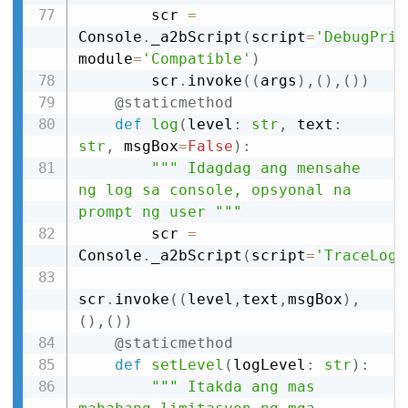
        scr 
=
Console
.
_a2bScript
(
script
=
'DebugPrin
module
=
'Compatible'
)
        scr
.
invoke
(
(
args
)
,
(
)
,
(
)
)
@staticmethod
def
log
(
level
:
str
,
 text
:
str
,
 msgBox
=
False
)
:
""" Idagdag ang mensahe 
ng log sa console, opsyonal na 
prompt ng user """
        scr 
=
Console
.
_a2bScript
(
script
=
'TraceLog'
scr
.
invoke
(
(
level
,
text
,
msgBox
)
,
(
)
,
(
)
)
@staticmethod
def
setLevel
(
logLevel
:
str
)
:
""" Itakda ang mas 