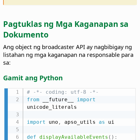
Pagtuklas ng Mga Kaganapan sa
Dokumento
Ang object ng broadcaster API ay nagbibigay ng
listahan ng mga kaganapan na responsable para
sa:
Gamit ang Python
# -*- coding: utf-8 -*-
from
 __future__ 
import
unicode_literals

import
 uno
,
 apso_utils 
as
 ui

def
displayAvailableEvents
(
)
: