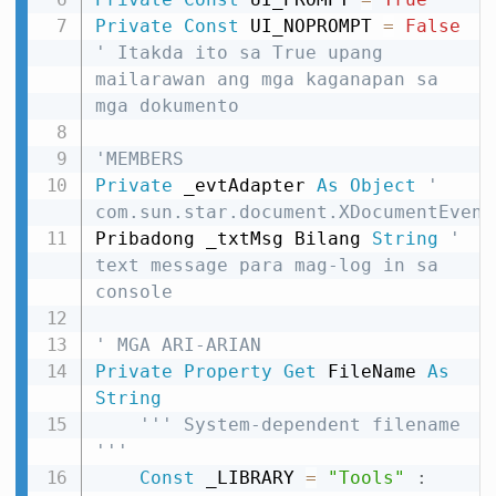
Private
Const
 UI_NOPROMPT 
=
False
' Itakda ito sa True upang 
mailarawan ang mga kaganapan sa 
mga dokumento
'MEMBERS
Private
 _evtAdapter 
As
Object
' 
com.sun.star.document.XDocumentEvent
Pribadong _txtMsg Bilang 
String
' 
text message para mag-log in sa 
console
' MGA ARI-ARIAN
Private
Property
Get
 FileName 
As
String
''' System-dependent filename 
'''
Const
 _LIBRARY 
=
"Tools"
: