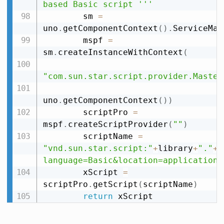
based Basic script '''
        sm 
=
uno
.
getComponentContext
(
)
.
ServiceMan
        mspf 
=
sm
.
createInstanceWithContext
(
"com.sun.star.script.provider.Master
uno
.
getComponentContext
(
)
)
        scriptPro 
=
mspf
.
createScriptProvider
(
""
)
        scriptName 
=
"vnd.sun.star.script:"
+
library
+
"."
+
m
language=Basic&location=application"
        xScript 
=
scriptPro
.
getScript
(
scriptName
)
return
 xScript