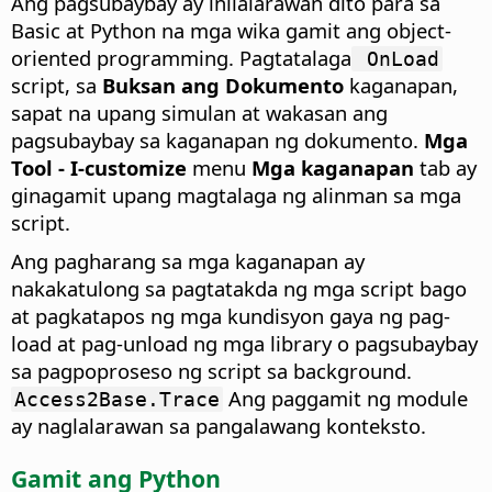
Ang pagsubaybay ay inilalarawan dito para sa
Basic at Python na mga wika gamit ang object-
oriented programming. Pagtatalaga
OnLoad
script, sa
Buksan ang Dokumento
kaganapan,
sapat na upang simulan at wakasan ang
pagsubaybay sa kaganapan ng dokumento.
Mga
Tool - I-customize
menu
Mga kaganapan
tab ay
ginagamit upang magtalaga ng alinman sa mga
script.
Ang pagharang sa mga kaganapan ay
nakakatulong sa pagtatakda ng mga script bago
at pagkatapos ng mga kundisyon gaya ng pag-
load at pag-unload ng mga library o pagsubaybay
sa pagpoproseso ng script sa background.
Ang paggamit ng module
Access2Base.Trace
ay naglalarawan sa pangalawang konteksto.
Gamit ang Python