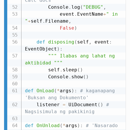
Calc docs
        Console
.
log
(
"DEBUG"
,
            event
.
EventName
+
" in 
"
+
self
.
Filename
,
False
)
def
disposing
(
self
,
 event
:
EventObject
)
:
""" Ilabas ang lahat ng 
aktibidad """
        self
.
sleep
(
)
        Console
.
show
(
)
def
OnLoad
(
*
args
)
:
# kaganapang 
'Buksan ang Dokumento'
    listener 
=
 UiDocument
(
)
# 
Nagsisimula ng pakikinig
def
OnUnload
(
*
args
)
:
# 'Nasarado 