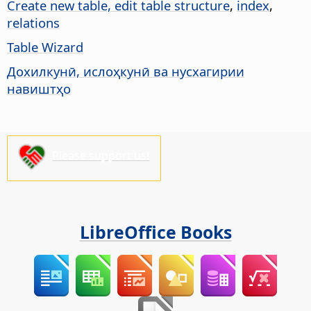
Create new table, edit table structure
,
index
,
relations
Table Wizard
Дохилкунӣ, ислоҳкунӣ ва нусхагирии
навиштҳо
Please support us!
LibreOffice Books