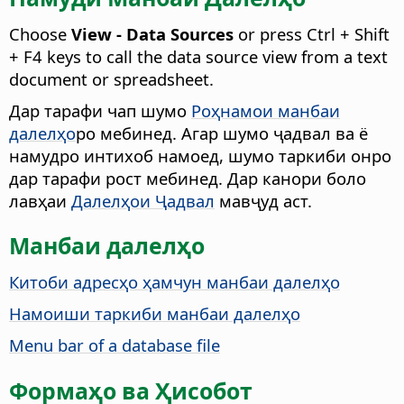
Choose
View - Data Sources
or press
Ctrl
+ Shift
+ F4 keys to call the data source view from a text
document or spreadsheet.
Дар тарафи чап шумо
Роҳнамои манбаи
далелҳо
ро мебинед. Агар шумо ҷадвал ва ё
намудро интихоб намоед, шумо таркиби онро
дар тарафи рост мебинед. Дар канори боло
лавҳаи
Далелҳои Ҷадвал
мавҷуд аст.
Манбаи далелҳо
Китоби адресҳо ҳамчун манбаи далелҳо
Намоиши таркиби манбаи далелҳо
Menu bar of a database file
Формаҳо ва Ҳисобот