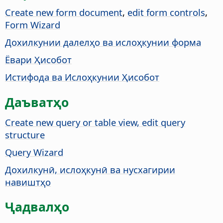
Create new form document
,
edit form controls
,
Form Wizard
Дохилкунии далелҳо ва ислоҳкунии форма
Ёвари Ҳисобот
Истифода ва Ислоҳкунии Ҳисобот
Даъватҳо
Create new query or table view, edit query
structure
Query Wizard
Дохилкунӣ, ислоҳкунӣ ва нусхагирии
навиштҳо
Ҷадвалҳо