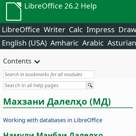
LibreOffice 26.2 Help
LibreOffice
Writer
Calc
Impress
Dra
English (USA)
Amharic
Arabic
Asturia
Contents
Махзани Далелҳо (МД)
Working with databases in LibreOffice
Намуди Манбаи Далелҳо