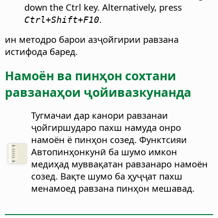
down the
Ctrl
key. Alternatively, press
.
Ctrl
+Shift+F10
ин методро барои азҷойгирии равзана
истифода баред.
Намоён ва пинҳон сохтани
равзанаҳои ҷойивазкунанда
Тугмачаи дар канори равзанаи
ҷойгиршударо пахш намуда онро
намоён ё пинҳон созед. Функтсияи
Автопинҳонкунӣ ба шумо имкон
медиҳад муввақатан равзанаро намоён
созед. Вақте шумо ба ҳуҷҷат пахш
менамоед равзана пинҳон мешавад.