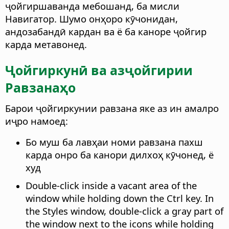
ҷойгиршаванда мебошанд, ба мисли
Навигатор. Шумо онҳоро кӯчонидан,
андозабандӣ кардан ва ё ба каноре ҷойгир
карда метавонед.
Ҷойгиркунӣ ва азҷойгирии
Равзанаҳо
Барои ҷойгиркунии равзана яке аз ин амалро
иҷро намоед:
Бо муш ба лавҳаи номи равзана пахш
карда онро ба канори дилхоҳ кӯчонед, ё
худ
Double-click inside a vacant area of the
window while holding down the
Ctrl
key. In
the Styles window, double-click a gray part of
the window next to the icons while holding