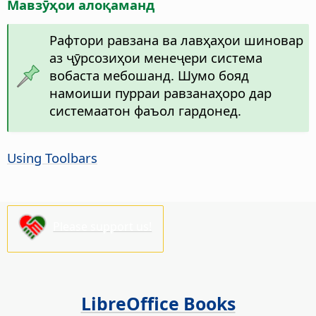
Мавзӯҳои алоқаманд
Рафтори равзана ва лавҳаҳои шиновар
аз ҷӯрсозиҳои менеҷери система
вобаста мебошанд. Шумо бояд
намоиши пурраи равзанаҳоро дар
системаатон фаъол гардонед.
Using Toolbars
Please support us!
LibreOffice Books