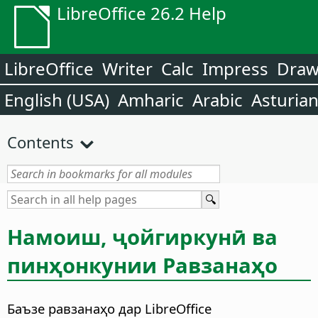
LibreOffice 26.2 Help
LibreOffice
Writer
Calc
Impress
Dra
English (USA)
Amharic
Arabic
Asturia
Contents
Намоиш, ҷойгиркунӣ ва
пинҳонкунии Равзанаҳо
Баъзе равзанаҳо дар LibreOffice