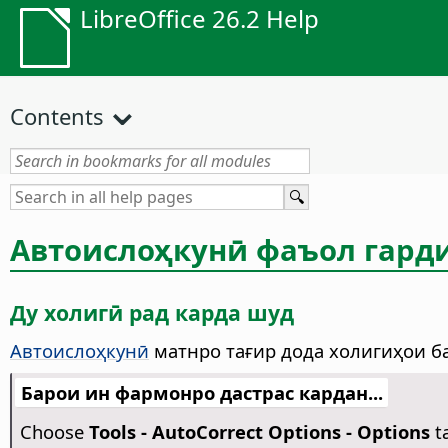
LibreOffice 26.2 Help
Contents
Автоислоҳкунӣ фаъол гард
Ду холигӣ рад карда шуд
Автоислоҳкунӣ
матнро тағир дода холигиҳои ба
Барои ин фармонро дастрас кардан...
Choose
Tools -
AutoCorrect Options - Options
t