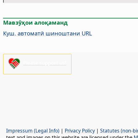
Мавзӯҳои алоқаманд
Куш. автоматӣ шиноштани URL
Please support us!
Impressum (Legal Info)
|
Privacy Policy
|
Statutes (non-bi
text and images on this website are licensed under the
M