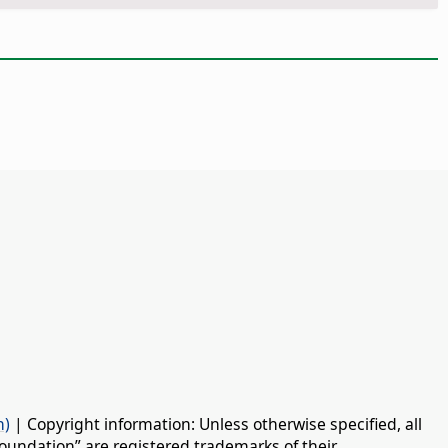
n)
| Copyright information: Unless otherwise specified, all
oundation” are registered trademarks of their