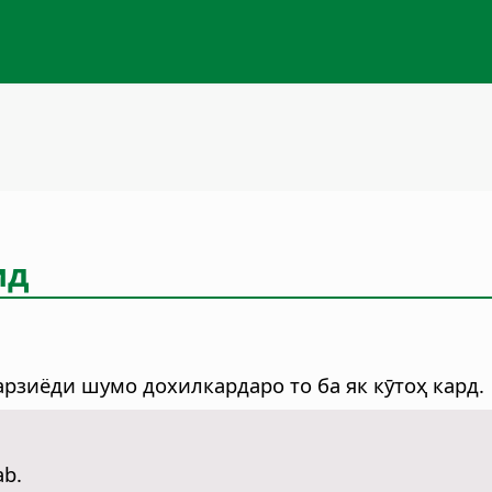
ид
рзиёди шумо дохилкардаро то ба як кӯтоҳ кард.
ab.