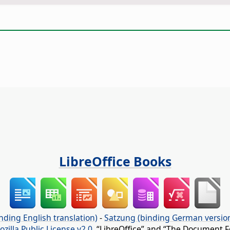
LibreOffice Books
nding English translation)
-
Satzung (binding German versio
ozilla Public License v2.0
. “LibreOffice” and “The Document F