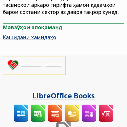
тасвирҳои аркаро гирифта ҳамон қадамҳои
барои сохтани сектор аз давра такрор кунед.
Мавзӯҳои алоқаманд
Кашидани хамидаҳо
Please support us!
LibreOffice Books