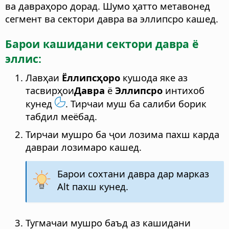
ва давраҳоро дорад. Шумо ҳатто метавонед
сегмент ва сектори давра ва эллипсро кашед.
Барои кашидани сектори давра ё
эллис:
Лавҳаи
Ёллипсҳоро
кушода яке аз
тасвирҳои
Давра
ё
Эллипсро
интихоб
кунед
. Тирчаи муш ба салиби борик
табдил меёбад.
Тирчаи мушро ба ҷои лозима пахш карда
давраи лозимаро кашед.
Барои сохтани давра дар марказ
Alt
пахш кунед.
Тугмачаи мушро баъд аз кашидани