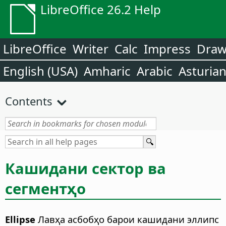
LibreOffice 26.2 Help
LibreOffice
Writer
Calc
Impress
Dra
English (USA)
Amharic
Arabic
Asturia
Contents
Кашидани сектор ва
сегментҳо
Ellipse
Лавҳа асбобҳо барои кашидани эллипс