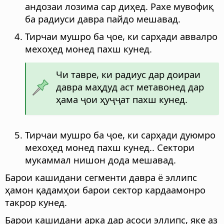
андозаи лозима сар диҳед. Рахе мувофиқ
ба радиуси давра пайдо мешавад.
Тирчаи мушро ба ҷое, ки сарҳади аввалро
мехоҳед монед пахш кунед.
Чи тавре, ки радиус дар доираи
давра маҳдуд аст метавонед дар
ҳама ҷои ҳуҷҷат пахш кунед.
Тирчаи мушро ба ҷое, ки сарҳади дуюмро
мехоҳед монед пахш кунед.. Сектори
мукаммал нишон дода мешавад.
Барои кашидани сегменти давра ё эллипс
ҳамон қадамҳои барои сектор кардаамонро
такрор кунед.
Барои кашидани арка дар асоси эллипс, яке аз