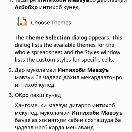
Асбобҳо
интихоб кунед.
Choose Themes
The
Theme Selection
dialog appears. This
dialog lists the available themes for the
whole spreadsheet and the Styles window
lists the custom styles for specific cells.
Дар муколамаи
Интихоби Мавзӯъ
мавзӯи ба ҷадвал дохил мекардаатонро
интихоб кунед.
OKро пахш кунед
Ҳангоме, ки мавзӯи дигарро интихоб
мекунед, муколамаи
Интихоби Мавзӯъ
баъзе аз хосиятҳои сабки сохташуда ба
ҷадвал насб карда мешаванд.