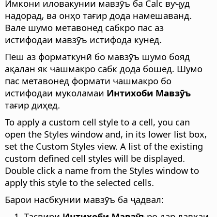
Имкони иловакунии мавзӯъ ба Calc вуҷуд
надорад, ва онҳо тағир дода намешаванд.
Вале шумо метавонед сабкро пас аз
истифодаи мавзӯъ истифода кунед.
Пеш аз форматкунӣ бо мавзӯъ шумо бояд
ақалан як чашмакро сабк дода бошед. Шумо
пас метавонед формати чашмакро бо
истифодаи муколамаи
Интихоби Мавзӯъ
тағир диҳед.
To apply a custom cell style to a cell, you can
open the Styles window and, in its lower list box,
set the Custom Styles view. A list of the existing
custom defined cell styles will be displayed.
Double click a name from the Styles window to
apply this style to the selected cells.
Барои насбкунии мавзӯъ ба ҷадвал:
Тасвири
Интихоби Мавзӯъ
ро дар лавҳаи