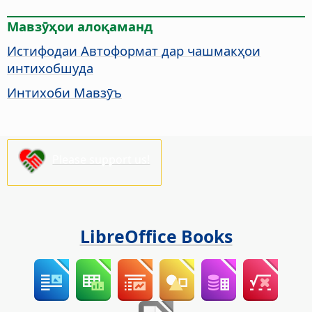
Мавзӯҳои алоқаманд
Истифодаи Автоформат дар чашмакҳои
интихобшуда
Интихоби Мавзӯъ
Please support us!
LibreOffice Books