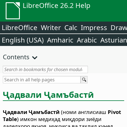
LibreOffice 26.2 Help
LibreOffice
Writer
Calc
Impress
Dra
English (USA)
Amharic
Arabic
Asturia
Contents
Ҷадвали Ҷамъбастӣ
Ҷадвали Ҷамъбастӣ
(номи англисиаш
Pivot
Table
) имкон медиҳад миқдори зиёди
далелҳоро якҷоя, муқоиса ва таҳлил кунед.