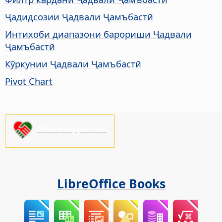
Ҷадидсозии Ҷадвали Ҷамъбастӣ
Интихоби диапазони барориши Ҷадвали
Ҷамъбастӣ
Кӯркунии Ҷадвали Ҷамъбастӣ
Pivot Chart
Please support us!
LibreOffice Books