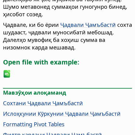
Шумо метавонед суммаҳои гуногунро бинед,
ҳисобот созед.
Ҷадвале, ки бо ёрии
Ҷадвали Ҷамъбастӣ
сохта
шудааст, ҷадвали муносибатӣ мебошад.
Далелҳо мувофиқ ба хоҳиш сумма ва
низомнок карда мешавад.
Open file with example:
Мавзӯҳои алоқаманд
Сохтани Ҷадвали Ҷамъбастӣ
Ислоҳкунии Кӯркунии Ҷадвали Ҷамъбастӣ
Formatting Pivot Tables
Филтр кардани Ҷадвали Ҷамъбастӣ