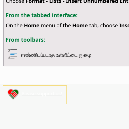
Choose
Format - Lists - Insert Unnumbered Ent
From the tabbed interface:
On the
Home
menu of the
Home
tab, choose
Ins
From toolbars:
எண்ணிடப்படாத உள்ளீட்டை நுழை
Please support us!