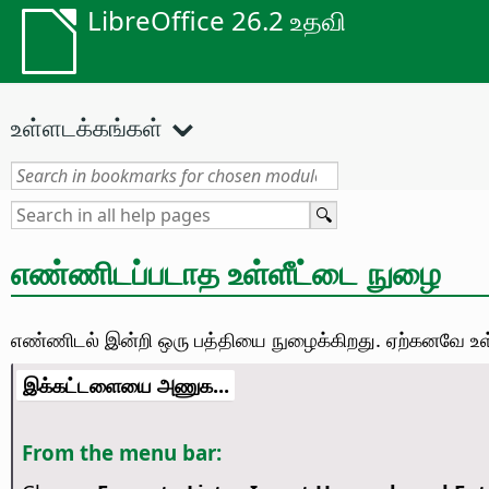
LibreOffice 26.2 உதவி
உள்ளடக்கங்கள்
எண்ணிடப்படாத உள்ளீட்டை நுழை
எண்ணிடல் இன்றி ஒரு பத்தியை நுழைக்கிறது. ஏற்கனவே உள
இக்கட்டளையை அணுக...
From the menu bar: