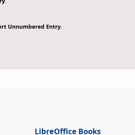
ry
.
ert Unnumbered Entry
.
LibreOffice Books