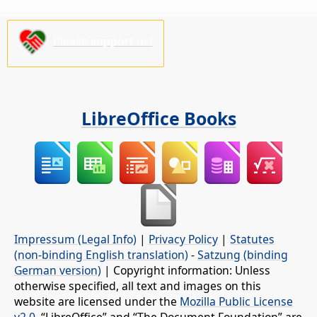
Please support us!
LibreOffice Books
Impressum (Legal Info)
|
Privacy Policy
|
Statutes
(non-binding English translation)
-
Satzung (binding
German version)
| Copyright information: Unless
otherwise specified, all text and images on this
website are licensed under the
Mozilla Public License
v2.0
. “LibreOffice” and “The Document Foundation” are