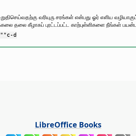
றுதிசெய்வதற்கு வரியுரு சரங்கள் என்பது ஓர் எளிய வழியாகும
லை தலை கீழாகப் புரட்டப்பட்ட காற்புள்ளிகளை நீங்கள் பயன்ப
ு ""c-d
LibreOffice Books