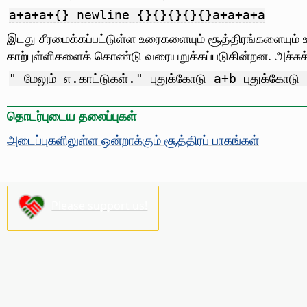
a+a+a+{} newline {}{}{}{}{}a+a+a+a
இடது சீரமைக்கப்பட்டுள்ள உரைகளையும் சூத்திரங்களையும் உ
காற்புள்ளிகளைக் கொண்டு வரையறுக்கப்படுகின்றன. அச்சுக்க
" மேலும் எ.காட்டுகள்." புதுக்கோடு a+b புதுக்கோட
தொடர்புடைய தலைப்புகள்
அடைப்புகளிலுள்ள ஒன்றாக்கும் சூத்திரப் பாகங்கள்
Please support us!