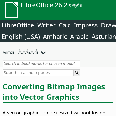
LibreOffice 26.2 உதவி
LibreOffice
Writer
Calc
Impress
Dra
English (USA)
Amharic
Arabic
Asturia
உள்ளடக்கங்கள்
Converting Bitmap Images
into Vector Graphics
A vector graphic can be resized without losing