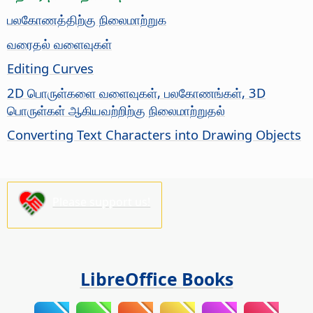
பலகோணத்திற்கு நிலைமாற்றுக
வரைதல் வளைவுகள்
Editing Curves
2D பொருள்களை வளைவுகள், பலகோணங்கள், 3D
பொருள்கள் ஆகியவற்றிற்கு நிலைமாற்றுதல்
Converting Text Characters into Drawing Objects
Please support us!
LibreOffice Books