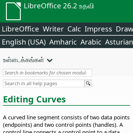
LibreOffice 26.2 உதவி
LibreOffice
Writer
Calc
Impress
Dra
English (USA)
Amharic
Arabic
Asturia
உள்ளடக்கங்கள்
Editing Curves
A curved line segment consists of two data points
(endpoints) and two control points (handles). A
control line connects a control point to a data