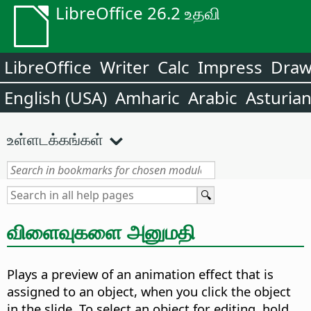
LibreOffice 26.2 உதவி
LibreOffice
Writer
Calc
Impress
Dra
English (USA)
Amharic
Arabic
Asturia
உள்ளடக்கங்கள்
விளைவுகளை அனுமதி
Plays a preview of an animation effect that is
assigned to an object, when you click the object
in the slide. To select an object for editing, hold