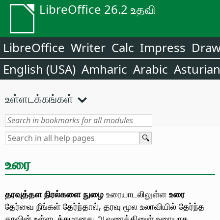
LibreOffice 26.2 உதவி
LibreOffice
Writer
Calc
Impress
Dra
English (USA)
Amharic
Arabic
Asturia
உள்ளடக்கங்கள்
உரை
தரவுத்தள நிரல்களை நுழை
உரையாடலிலுள்ள
உரை
தேர்வை நீங்கள் தேர்ந்தால், தரவு மூல உலாவியில் தேர்ந்த
தரவின் உள்ளடக்கமானது ஆவணத்தினுள் உரையாக