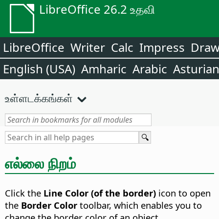
LibreOffice 26.2 உதவி
LibreOffice
Writer
Calc
Impress
Dra
English (USA)
Amharic
Arabic
Asturia
உள்ளடக்கங்கள்
எல்லை நிறம்
Click the
Line Color (of the border)
icon to open
the
Border Color
toolbar, which enables you to
change the border color of an object.