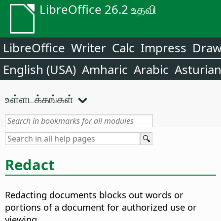
LibreOffice 26.2 உதவி
LibreOffice
Writer
Calc
Impress
Dra
English (USA)
Amharic
Arabic
Asturia
உள்ளடக்கங்கள்
Redact
Redacting documents blocks out words or
portions of a document for authorized use or
viewing.