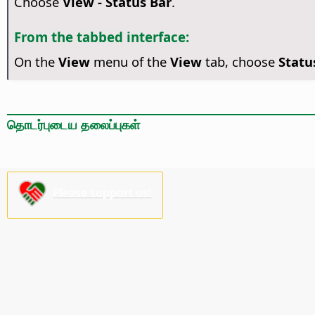
Choose
View - Status Bar
.
From the tabbed interface:
On the
View
menu of the
View
tab, choose
Statu
தொடர்புடைய தலைப்புகள்
Please support us!