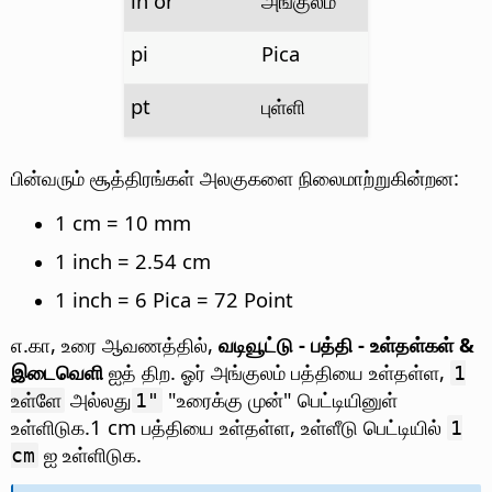
in or ″
அங்குலம்
pi
Pica
pt
புள்ளி
பின்வரும் சூத்திரங்கள் அலகுகளை நிலைமாற்றுகின்றன:
1 cm = 10 mm
1 inch = 2.54 cm
1 inch = 6 Pica = 72 Point
எ.கா, உரை ஆவணத்தில்,
வடிவூட்டு - பத்தி - உள்தள்கள் &
இடைவெளி
ஐத் திற. ஓர் அங்குலம் பத்தியை உள்தள்ள,
1
அல்லது
"உரைக்கு முன்" பெட்டியினுள்
உள்ளே
1"
உள்ளிடுக.1 cm பத்தியை உள்தள்ள, உள்ளீடு பெட்டியில்
1
ஐ உள்ளிடுக.
cm