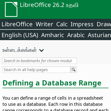
LibreOffice 26.2 உதவி
LibreOffice
Writer
Calc
Impress
Dra
English (USA)
Amharic
Arabic
Asturia
உள்ளடக்கங்கள்
Defining a Database Range
You can define a range of cells in a spreadsheet
to use as a database. Each row in this database
range corresponds to a database record and each