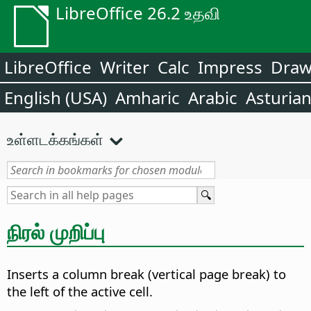
LibreOffice 26.2 உதவி
LibreOffice
Writer
Calc
Impress
Dra
English (USA)
Amharic
Arabic
Asturia
உள்ளடக்கங்கள்
நிரல் முறிப்பு
Inserts a column break (vertical page break) to
the left of the active cell.