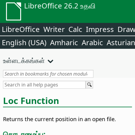
LibreOffice 26.2 உதவி
LibreOffice
Writer
Calc
Impress
Dra
English (USA)
Amharic
Arabic
Asturia
உள்ளடக்கங்கள்
Loc Function
Returns the current position in an open file.
தொடரமைப்பு: