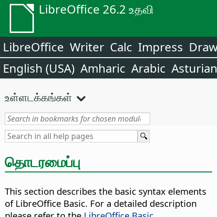
LibreOffice 26.2 உதவி
LibreOffice
Writer
Calc
Impress
Dra
English (USA)
Amharic
Arabic
Asturia
உள்ளடக்கங்கள்
தொடரமைப்பு
This section describes the basic syntax elements
of LibreOffice Basic. For a detailed description
please refer to the
LibreOffice Basic