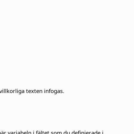
illkorliga texten infogas.
är variabeln i fältet som du definierade i