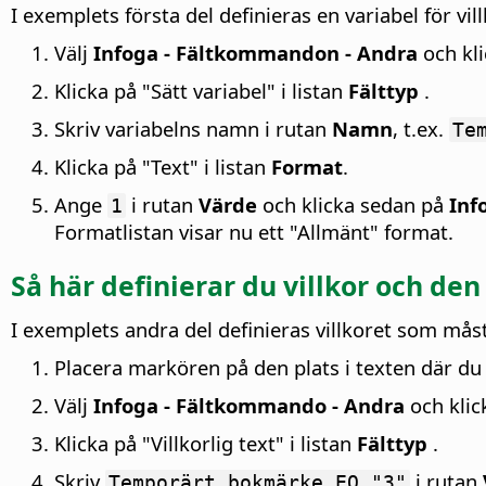
I exemplets första del definieras en variabel för vil
Välj
Infoga - Fältkommandon - Andra
och kli
Klicka på "Sätt variabel" i listan
Fälttyp
.
Skriv variabelns namn i rutan
Namn
, t.ex.
Te
Klicka på "Text" i listan
Format
.
Ange
i rutan
Värde
och klicka sedan på
Inf
1
Formatlistan visar nu ett "Allmänt" format.
Så här definierar du villkor och den
I exemplets andra del definieras villkoret som måste
Placera markören på den plats i texten där du v
Välj
Infoga - Fältkommando - Andra
och klic
Klicka på "Villkorlig text" i listan
Fälttyp
.
Skriv
i rutan
Temporärt bokmärke EQ "3"