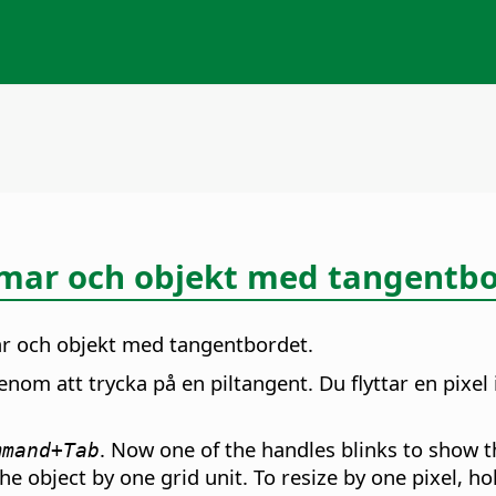
ramar och objekt med tangentb
ar och objekt med tangentbordet.
nom att trycka på en piltangent. Du flyttar en pixel
. Now one of the handles blinks to show th
mmand
+Tab
he object by one grid unit. To resize by one pixel, 