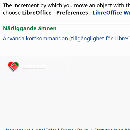
The increment by which you move an object with th
choose
LibreOffice - Preferences
-
LibreOffice Wr
Närliggande ämnen
Använda kortkommandon (tillgänglighet för LibreOf
Stötta oss!