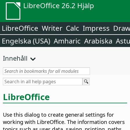
LibreOffice 26.2 Hjälp
LibreOffice
Writer
Calc
Impress
Dra
Engelska (USA)
Amharic
Arabiska
Astu
Innehåll
LibreOffice
Use this dialog to create general settings for
working with LibreOffice. The information covers
topics such as user data, saving, printing, paths