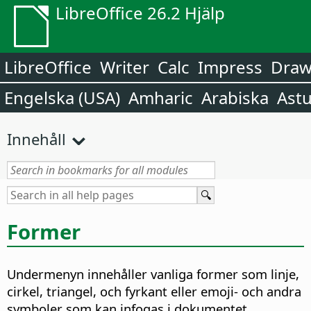
LibreOffice 26.2 Hjälp
LibreOffice
Writer
Calc
Impress
Dra
Engelska (USA)
Amharic
Arabiska
Astu
Innehåll
Former
Undermenyn innehåller vanliga former som linje,
cirkel, triangel, och fyrkant eller emoji- och andra
symboler som kan infogas i dokumentet.