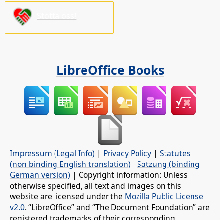
Stötta oss!
LibreOffice Books
Impressum (Legal Info)
|
Privacy Policy
|
Statutes
(non-binding English translation)
-
Satzung (binding
German version)
| Copyright information: Unless
otherwise specified, all text and images on this
website are licensed under the
Mozilla Public License
v2.0
. “LibreOffice” and “The Document Foundation” are
registered trademarks of their corresponding