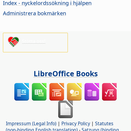
Index - nyckelordssökning i hjälpen
Administrera bokmärken
Stötta oss!
LibreOffice Books
Impressum (Legal Info)
|
Privacy Policy
|
Statutes
(non-binding English translation)
-
Satzung (binding