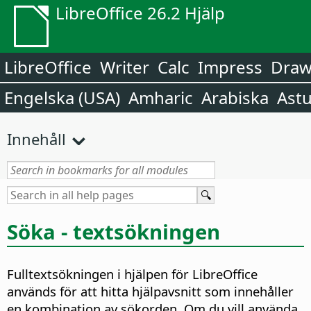
LibreOffice 26.2 Hjälp
LibreOffice
Writer
Calc
Impress
Dra
Engelska (USA)
Amharic
Arabiska
Astu
Innehåll
Söka - textsökningen
Fulltextsökningen i hjälpen för LibreOffice
används för att hitta hjälpavsnitt som innehåller
en kombination av sökorden. Om du vill använda