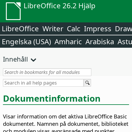
LibreOffice 26.2 Hjälp
LibreOffice
Writer
Calc
Impress
Dra
Engelska (USA)
Amharic
Arabiska
Astu
Innehåll
Dokumentinformation
Visar information om det aktiva
LibreOffice
Basic
dokumentet.
Namnen på dokumentet, biblioteket
och modulen visas avgränsade med punkter.