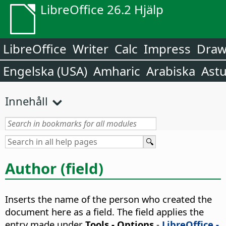
LibreOffice 26.2 Hjälp
LibreOffice
Writer
Calc
Impress
Dra
Engelska (USA)
Amharic
Arabiska
Astu
Innehåll
Author (field)
Inserts the name of the person who created the
document here as a field. The field applies the
entry made under
Tools - Options
-
LibreOffice -