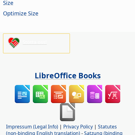
Size
Optimize Size
Stötta oss!
LibreOffice Books
Impressum (Legal Info)
|
Privacy Policy
|
Statutes
(non-binding English translation)
-
Satzung (binding