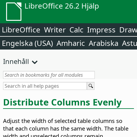
LibreOffice 26.2 Hjälp
LibreOffice
Writer
Calc
Impress
Dra
Engelska (USA)
Amharic
Arabiska
Astu
Innehåll
Distribute Columns Evenly
Adjust the width of selected table columns so
that each column has the same width.
The table
width and unselected columns remain