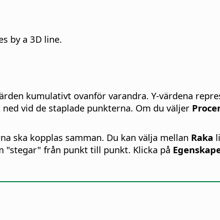
s by a 3D line.
ärden kumulativt ovanför varandra. Y-värdena repre
 ned vid de staplade punkterna. Om du väljer
Proce
erna ska kopplas samman. Du kan välja mellan
Raka
l
om "stegar" från punkt till punkt. Klicka på
Egenskap