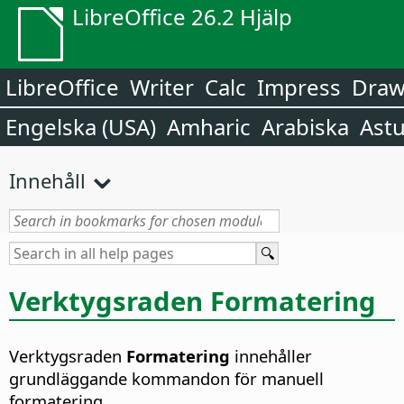
LibreOffice 26.2 Hjälp
LibreOffice
Writer
Calc
Impress
Dra
Engelska (USA)
Amharic
Arabiska
Astu
Innehåll
Verktygsraden Formatering
Verktygsraden
Formatering
innehåller
grundläggande kommandon för manuell
formatering.