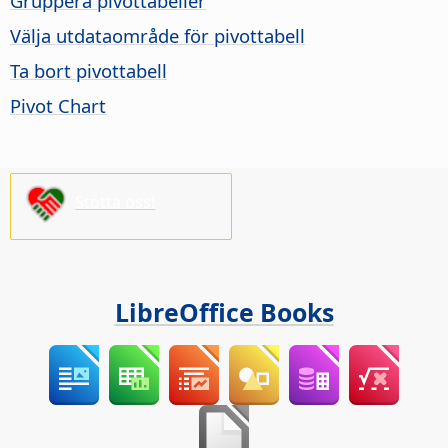
Gruppera pivottabeller
Välja utdataområde för pivottabell
Ta bort pivottabell
Pivot Chart
Stötta oss!
LibreOffice Books