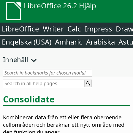
LibreOffice 26.2 Hjälp
LibreOffice
Writer
Calc
Impress
Dra
Engelska (USA)
Amharic
Arabiska
Astu
Innehåll
Consolidate
Kombinerar data från ett eller flera oberoende
cellområden och beräknar ett nytt område med
den funktion du anger.