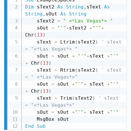
Dim
 sText2 
As
String
,
sText 
As
String
,
sOut 
As
String
    sText2 
=
" <*Las Vegas*> "
    sOut 
=
"'"
+
sText2 
+
"'"
+
Chr
(
13
)
    sText 
=
 Ltrim
(
sText2
)
' sText 
= "<*Las Vegas*> "
    sOut 
=
 sOut 
+
"'"
+
sText 
+
"'"
+
 Chr
(
13
)
    sText 
=
 Rtrim
(
sText2
)
' sText 
= " <*Las Vegas*>"
    sOut 
=
 sOut 
+
"'"
+
 sText 
+
"'"
+
 Chr
(
13
)
    sText 
=
 Trim
(
sText2
)
' sText 
= "<*Las Vegas*>"
    sOut 
=
 sOut 
+
"'"
+
 sText 
+
"'"
End
Sub