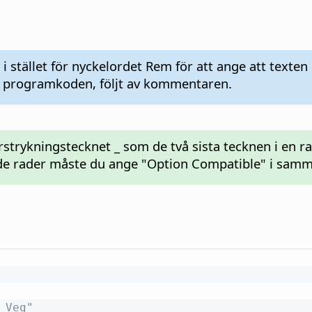
i stället för nyckelordet Rem för att ange att texte
om programkoden, följt av kommentaren.
rstrykningstecknet _ som de två sista tecknen i en
ade rader måste du ange "Option Compatible" i sam
 Veg"