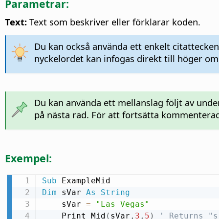
Parametrar:
Text:
Text som beskriver eller förklarar koden.
Du kan också använda ett enkelt citattecken 
nyckelordet kan infogas direkt till höger 
Du kan använda ett mellanslag följt av unde
på nästa rad. För att fortsätta kommenter
Exempel:
Sub
Dim
 sVar 
As
String
    sVar 
=
"Las Vegas"
    Print Mid
(
sVar
,
3
,
5
)
' Returns "s