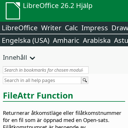
LibreOffice 26.2 Hjälp
LibreOffice
Writer
Calc
Impress
Dra
Engelska (USA)
Amharic
Arabiska
Astu
Innehåll
FileAttr Function
Returnerar åtkomstläge eller filåtkomstnummer
för en fil som är öppnad med en Open-sats.
Filåtkomstnumret är beroende av