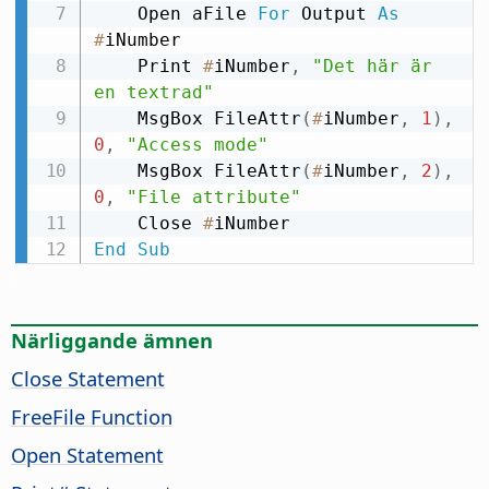
    Open aFile 
For
 Output 
As
#
iNumber

    Print 
#
iNumber
,
"Det här är 
en textrad"
    MsgBox FileAttr
(
#
iNumber
,
1
)
,
0
,
"Access mode"
    MsgBox FileAttr
(
#
iNumber
,
2
)
,
0
,
"File attribute"
    Close 
#
End
Sub
Närliggande ämnen
Close Statement
FreeFile Function
Open Statement