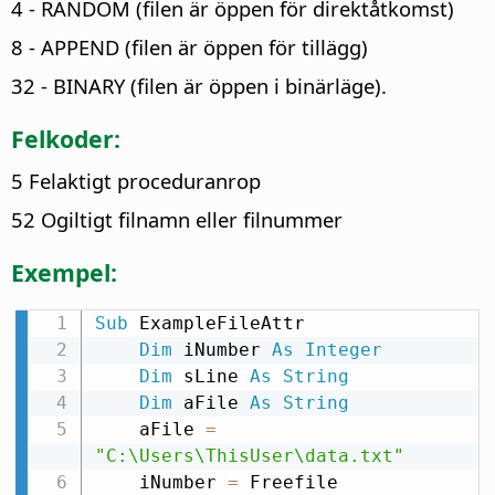
4 - RANDOM (filen är öppen för direktåtkomst)
8 - APPEND (filen är öppen för tillägg)
32 - BINARY (filen är öppen i binärläge).
Felkoder:
5 Felaktigt proceduranrop
52 Ogiltigt filnamn eller filnummer
Exempel:
Sub
 ExampleFileAttr

Dim
 iNumber 
As
Integer
Dim
 sLine 
As
String
Dim
 aFile 
As
String
    aFile 
=
"C:\Users\ThisUser\data.txt"
    iNumber 
=
 Freefile
