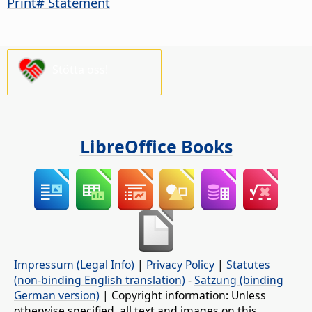
Print# Statement
Stötta oss!
LibreOffice Books
Impressum (Legal Info)
|
Privacy Policy
|
Statutes
(non-binding English translation)
-
Satzung (binding
German version)
| Copyright information: Unless
otherwise specified, all text and images on this