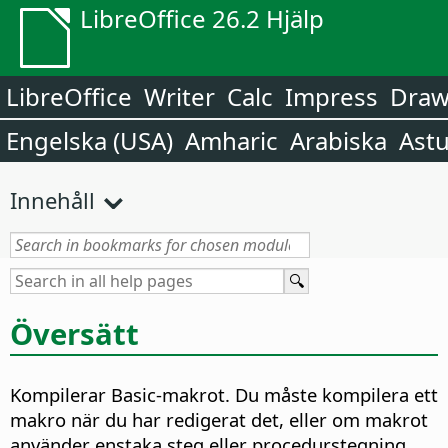
LibreOffice 26.2 Hjälp
LibreOffice
Writer
Calc
Impress
Dra
Engelska (USA)
Amharic
Arabiska
Astu
Innehåll
Översätt
Kompilerar Basic-makrot.
Du måste kompilera ett
makro när du har redigerat det, eller om makrot
använder enstaka steg eller procedurstegning.