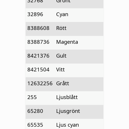
32768
Grönt
32896
Cyan
8388608
Rött
8388736
Magenta
8421376
Gult
8421504
Vitt
12632256
Grått
255
Ljusblått
65280
Ljusgrönt
65535
Ljus cyan