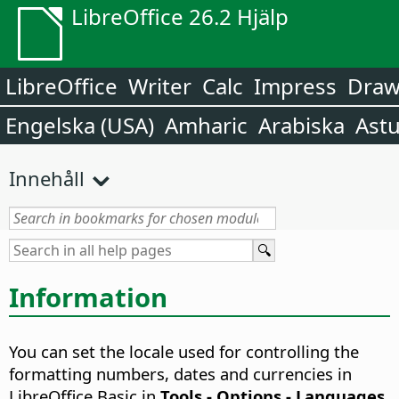
LibreOffice 26.2 Hjälp
LibreOffice
Writer
Calc
Impress
Dra
Engelska (USA)
Amharic
Arabiska
Astu
Innehåll
Information
You can set the locale used for controlling the
formatting numbers, dates and currencies in
LibreOffice Basic in
Tools - Options
- Languages