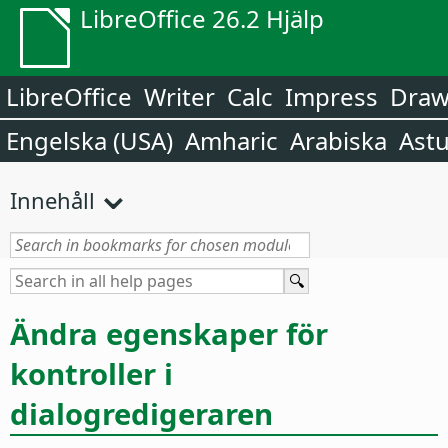
LibreOffice 26.2 Hjälp
LibreOffice
Writer
Calc
Impress
Dra
Engelska (USA)
Amharic
Arabiska
Astu
Innehåll
Ändra egenskaper för
kontroller i
dialogredigeraren