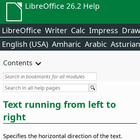
LibreOffice 26.2 Help
LibreOffice
Writer
Calc
Impress
Dra
English (USA)
Amharic
Arabic
Asturia
Contents
Text running from left to
right
Specifies the horizontal direction of the text.