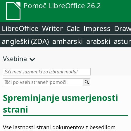
Pomoč LibreOffice 26.2
LibreOffice
Writer
Calc
Impress
Dra
angleški (ZDA)
amharski
arabski
astur
Vsebina
Spreminjanje usmerjenosti
strani
Vse lastnosti strani dokumentov z besedilom