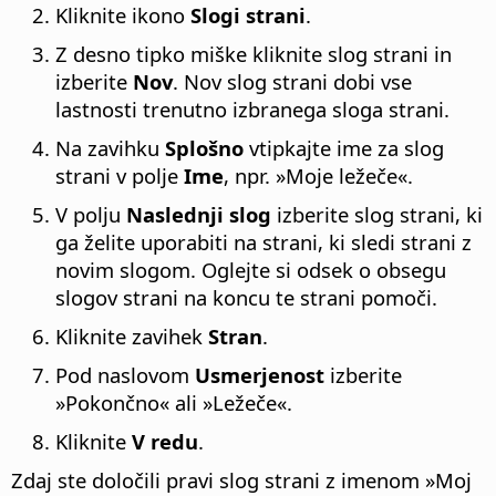
Kliknite ikono
Slogi strani
.
Z desno tipko miške kliknite slog strani in
izberite
Nov
. Nov slog strani dobi vse
lastnosti trenutno izbranega sloga strani.
Na zavihku
Splošno
vtipkajte ime za slog
strani v polje
Ime
, npr. »Moje ležeče«.
V polju
Naslednji slog
izberite slog strani, ki
ga želite uporabiti na strani, ki sledi strani z
novim slogom. Oglejte si odsek o obsegu
slogov strani na koncu te strani pomoči.
Kliknite zavihek
Stran
.
Pod naslovom
Usmerjenost
izberite
»Pokončno« ali »Ležeče«.
Kliknite
V redu
.
Zdaj ste določili pravi slog strani z imenom »Moj