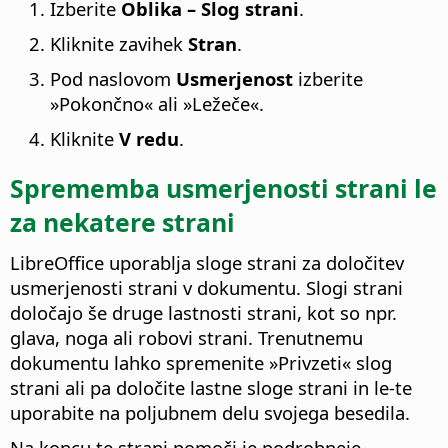
Izberite
Oblika – Slog strani
.
Kliknite zavihek
Stran
.
Pod naslovom
Usmerjenost
izberite
»Pokončno« ali »Ležeče«.
Kliknite
V redu
.
Sprememba usmerjenosti strani le
za nekatere strani
LibreOffice uporablja sloge strani za določitev
usmerjenosti strani v dokumentu. Slogi strani
določajo še druge lastnosti strani, kot so npr.
glava, noga ali robovi strani. Trenutnemu
dokumentu lahko spremenite »Privzeti« slog
strani ali pa določite lastne sloge strani in le-te
uporabite na poljubnem delu svojega besedila.
Na koncu te strani pomoči je podrobneje