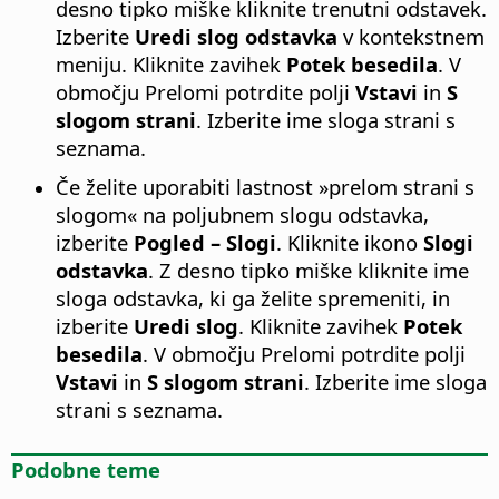
desno tipko miške kliknite trenutni odstavek.
Izberite
Uredi slog odstavka
v kontekstnem
meniju. Kliknite zavihek
Potek besedila
. V
območju Prelomi potrdite polji
Vstavi
in
S
slogom strani
. Izberite ime sloga strani s
seznama.
Če želite uporabiti lastnost »prelom strani s
slogom« na poljubnem slogu odstavka,
izberite
Pogled – Slogi
. Kliknite ikono
Slogi
odstavka
. Z desno tipko miške kliknite ime
sloga odstavka, ki ga želite spremeniti, in
izberite
Uredi slog
. Kliknite zavihek
Potek
besedila
. V območju Prelomi potrdite polji
Vstavi
in
S slogom strani
. Izberite ime sloga
strani s seznama.
Podobne teme