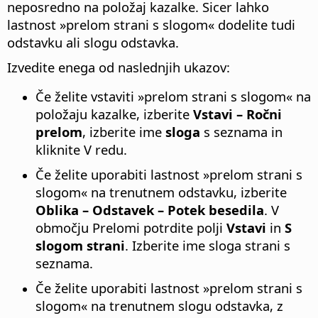
neposredno na položaj kazalke. Sicer lahko
lastnost »prelom strani s slogom« dodelite tudi
odstavku ali slogu odstavka.
Izvedite enega od naslednjih ukazov:
Če želite vstaviti »prelom strani s slogom« na
položaju kazalke, izberite
Vstavi – Ročni
prelom
, izberite ime
sloga
s seznama in
kliknite V redu.
Če želite uporabiti lastnost »prelom strani s
slogom« na trenutnem odstavku, izberite
Oblika – Odstavek – Potek besedila
. V
območju Prelomi potrdite polji
Vstavi
in
S
slogom strani
. Izberite ime sloga strani s
seznama.
Če želite uporabiti lastnost »prelom strani s
slogom« na trenutnem slogu odstavka, z